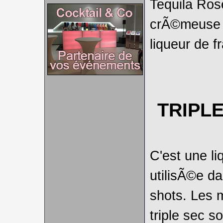
Tequila Ros
crÃ©meuse m
liqueur de f
TRIPL
C'est une l
utilisÃ©e d
shots. Les 
triple sec s