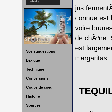
whisky
jus fermentÃ
connue est 
voire brunes 
de chÃªne. S
est largemen
Vos suggestions
margaritas
Lexique
Technique
Conversions
Coups de coeur
TEQUI
Histoire
Sources