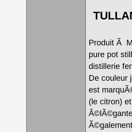
TULLA
Produit Ã M
pure pot sti
distillerie
De couleur j
est marquÃ©
(le citron) 
Ã©lÃ©gante
Ã©galement 