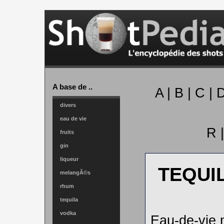
A base de ..
A
|
B
|
C
|
divers
eau de vie
R
fruits
gin
liqueur
TEQUI
melangÃ©s
rhum
tequila
vodka
Eau-de-vie 