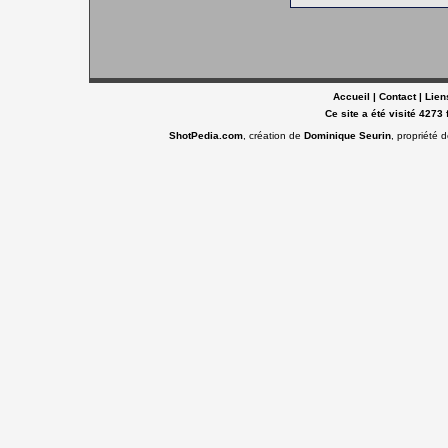
Accueil
|
Contact
|
Lien
Ce site a été visité 4273 
ShotPedia.com
, création de
Dominique Seurin
, propriété 