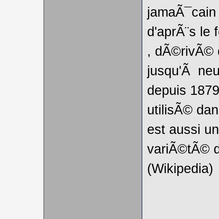
jamaÃ¯cain
d'aprÃ¨s le
, dÃ©rivÃ©
jusqu'Ã neu
depuis 1879
utilisÃ© da
est aussi u
variÃ©tÃ© d
(Wikipedia)