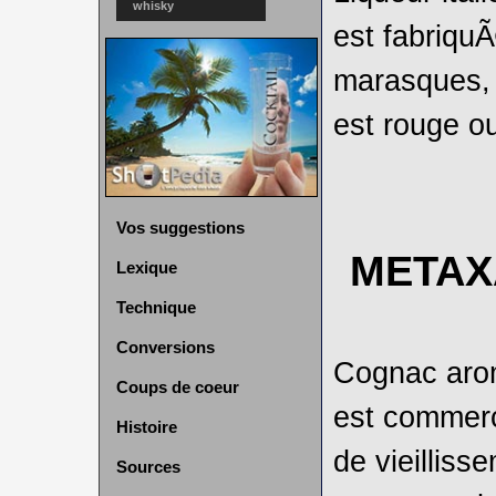
whisky
est fabriquÃ
marasques, 
est rouge o
Vos suggestions
METAX
Lexique
Technique
Conversions
Cognac arom
Coups de coeur
est commerc
Histoire
de vieilliss
Sources