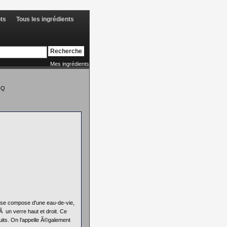
ots
Tous les ingrédients
Mes ingrédients
|
Q
 se compose d'une eau-de-vie,
 un verre haut et droit. Ce
its. On l'appelle Ã©galement