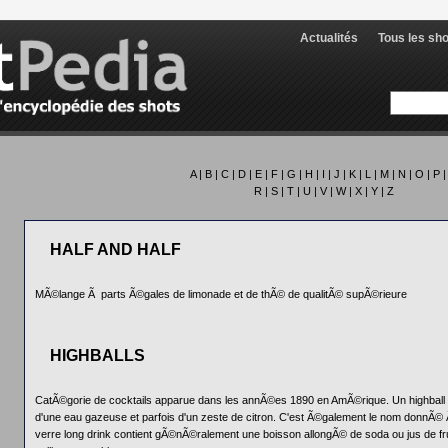
Actualités
Tous les sh
A
|
B
|
C
|
D
|
E
|
F
|
G
|
H
|
I
|
J
|
K
|
L
|
M
|
N
|
O
|
P
R
|
S
|
T
|
U
|
V
|
W
|
X
|
Y
|
Z
HALF AND HALF
MÃ©lange Ã parts Ã©gales de limonade et de thÃ© de qualitÃ© supÃ©rieure
HIGHBALLS
CatÃ©gorie de cocktails apparue dans les annÃ©es 1890 en AmÃ©rique. Un highball
d'une eau gazeuse et parfois d'un zeste de citron. C'est Ã©galement le nom donnÃ© Ã
verre long drink contient gÃ©nÃ©ralement une boisson allongÃ© de soda ou jus de fru