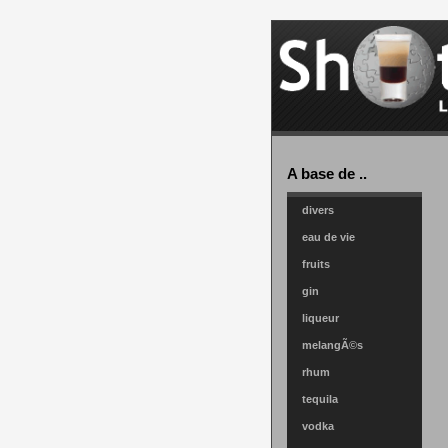
A base de ..
divers
eau de vie
fruits
gin
liqueur
melangÃ©s
rhum
tequila
vodka