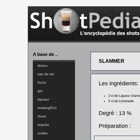
A base de ..
SLAMMER
divers
eau de vie
Les ingrédients:
fruits
gin
3 cl de
Liqueur d'am
liqueur
3 cl de
Limonade
melangÃ©s
Degré : 13 %
rhum
tequila
Préparation :
vodka