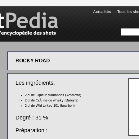
Actualités
Tous les sh
ROCKY ROAD
Les ingrédients:
2 cl de
Liqueur d'amandes (Amaretto)
2 cl de
CrÃ¨me de whisky (Bailey's)
2 cl de
Wild turkey 101 (bourbon)
Degré : 31 %
Préparation :