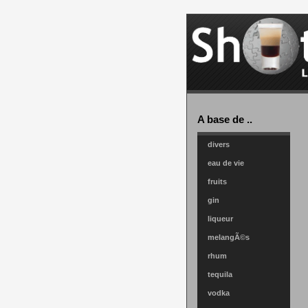
A base de ..
divers
eau de vie
fruits
gin
liqueur
melangÃ©s
rhum
tequila
vodka