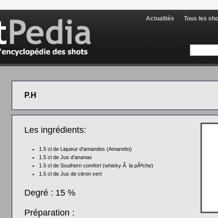
Actualités
Tous les sh
P.H
Les ingrédients:
1.5 cl de
Liqueur d'amandes (Amaretto)
1.5 cl de
Jus d'ananas
1.5 cl de
Southern comfort (whisky Ã la pÃªche)
1.5 cl de
Jus de citron vert
Degré : 15 %
Préparation :