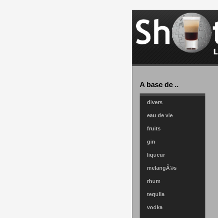
A base de ..
divers
eau de vie
fruits
gin
liqueur
melangÃ©s
rhum
tequila
vodka