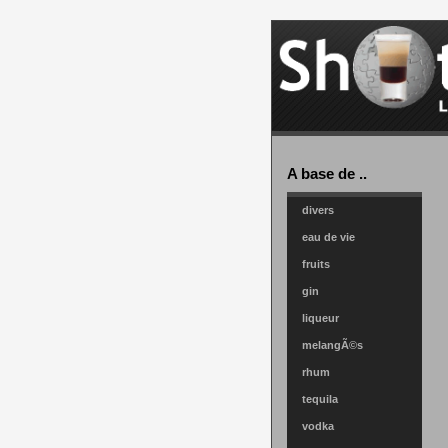
A base de ..
divers
eau de vie
fruits
gin
liqueur
melangÃ©s
rhum
tequila
vodka