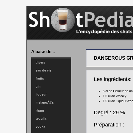
A base de ..
DANGEROUS G
divers
eau de vie
Les ingrédients:
fruits
gin
3 cl de
Liqueur de caf
liqueur
1.5 cl de
Whisky
1.5 cl de
Liqueur d'a
melangÃ©s
rhum
Degré : 29 %
tequila
Préparation :
vodka