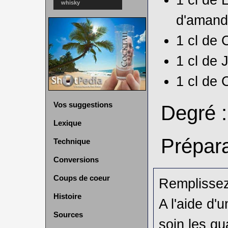
whisky
d'amand
1 cl de
1 cl de
J
1 cl de
C
Vos suggestions
Degré 
Lexique
Prépara
Technique
Conversions
Coups de coeur
Remplissez
Histoire
A l'aide d'
Sources
soin les qu