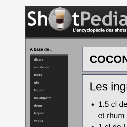
A base de ..
COCON
divers
eau de vie
fruits
Les ing
gin
liqueur
melangÃ©s
1.5 cl d
rhum
et rhum 
tequila
vodka
1 cl de
L