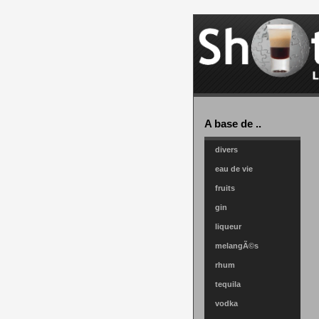
A base de ..
divers
eau de vie
fruits
gin
liqueur
melangÃ©s
rhum
tequila
vodka