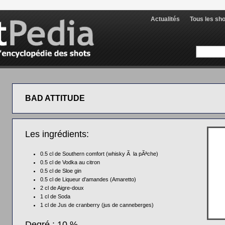
Actualités
Tous les sh
BAD ATTITUDE
Les ingrédients:
0.5 cl de
Southern comfort (whisky Ã la pÃªche)
0.5 cl de
Vodka au citron
0.5 cl de
Sloe gin
0.5 cl de
Liqueur d'amandes (Amaretto)
2 cl de
Aigre-doux
1 cl de
Soda
1 cl de
Jus de cranberry (jus de canneberges)
Degré : 10 %