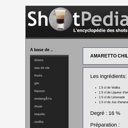
A base de ..
AMARETTO CHI
divers
eau de vie
Les ingrédients:
fruits
gin
1.5 cl de
Vodka
liqueur
1.5 cl de
Liqueur d'a
1.5 cl de
Limonade
melangÃ©s
1.5 cl de
Jus d'anan
rhum
Degré : 16 %
tequila
vodka
Préparation :