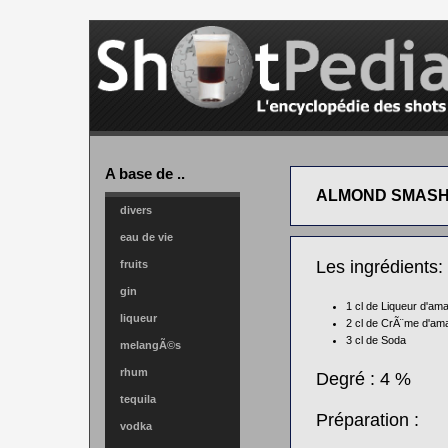
A base de ..
ALMOND SMAS
divers
eau de vie
Les ingrédients:
fruits
gin
1 cl de
Liqueur d'am
liqueur
2 cl de
CrÃ¨me d'am
3 cl de
Soda
melangÃ©s
rhum
Degré : 4 %
tequila
Préparation :
vodka