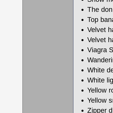
The don
Top ban
Velvet 
Velvet 
Viagra 
Wanderin
White de
White li
Yellow r
Yellow 
Zipper d