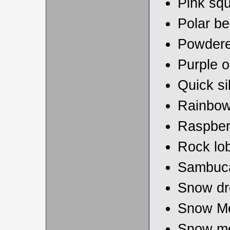
Pink squ
Polar be
Powdere
Purple o
Quick si
Rainbo
Raspber
Rock lob
Sambuca
Snow dr
Snow Me
Snow me