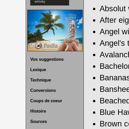
whisky
Absolut 
After ei
Angel w
Angel's t
Avalanc
Vos suggestions
Bachelor
Lexique
Bananas
Technique
Banshe
Conversions
Beached
Coups de coeur
Blue Ha
Histoire
Sources
Brown c