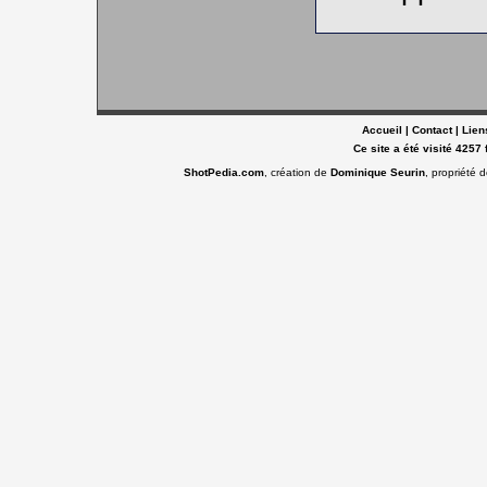
Accueil
|
Contact
|
Lien
Ce site a été visité 4257 
ShotPedia.com
, création de
Dominique Seurin
, propriété 