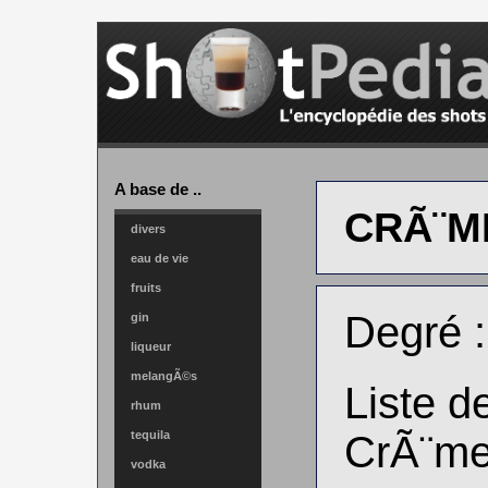
A base de ..
CRÃ¨M
divers
eau de vie
fruits
Degré 
gin
liqueur
melangÃ©s
Liste d
rhum
tequila
CrÃ¨me
vodka